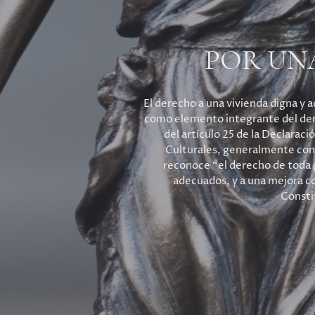
POR UN
El derecho a una vivienda digna y
como elemento integrante del derec
del artículo 25 de la Declara
Culturales, generalmente cons
reconoce “el derecho de toda pe
adecuados, y a una mejora con
Consti